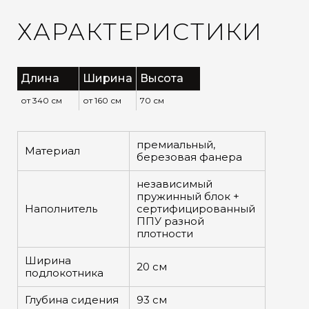
ХАРАКТЕРИСТИКИ
Длина
Ширина
Высота
от 340 см
от 160 см
70 см
премиальный,
Материал
березовая фанера
независимый
пружинный блок +
Наполнитель
сертифицированный
ППУ разной
плотности
Ширина
20 см
подлокотника
Глубина сидения
93 см